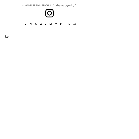
EMMERICH، LLC كل الحقوق محفوظة
2021-2022
©
Lenapehoking
حول
الإشتراك
&gt;
أوافق على الشروط والأحكام