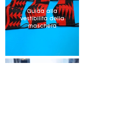
Guida alla
vestibilità della
maschera
Collettivo di
parentela indigena