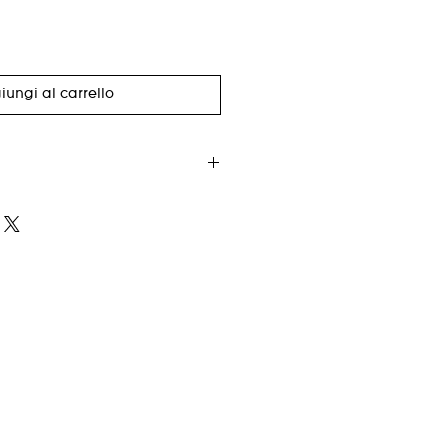
iungi al carrello
ric not available until December
 lining
ts
82% Wool 18% Cotton
n, pictured wearing a MD
Studio in Brooklyn, NY
MD
LG
XL
XXL
3X
20
21
22
23
24