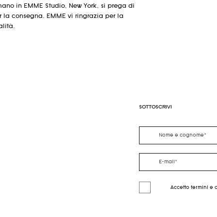
 a mano in EMME Studio, New York, si prega di
shl
er la consegna. EMME vi ringrazia per la
dr
lità.
pit-
25
26
pit
slv
22
22.
len
5
gth
SOTTOSCRIVI
Accetto termini e 