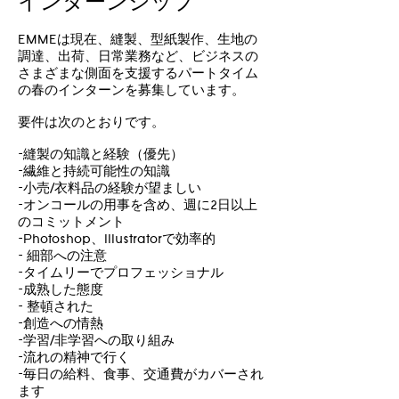
インターンシップ
EMMEは現在、縫製、型紙製作、生地の
調達、出荷、日常業務など、ビジネスの
さまざまな側面を支援するパートタイム
の春のインターンを募集しています。
要件は次のとおりです。
-縫製の知識と経験（優先）
-繊維と持続可能性の知識
-小売/衣料品の経験が望ましい
-オンコールの用事を含め、週に2日以上
のコミットメント
-Photoshop、Illustratorで効率的
- 細部への注意
-タイムリーでプロフェッショナル
-成熟した態度
- 整頓された
-創造への情熱
-学習/非学習への取り組み
-流れの精神で行く
-毎日の給料、食事、交通費がカバーされ
ます