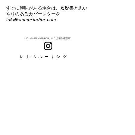
すぐに興味がある場合は、履歴書と思い
やりのあるカバーレターを
info@emmestudios.com
に送信してくだ
さい。
©2021-2022EMMERICH、LLC 全著作権所有
レナペホーキング
だいたい
購読