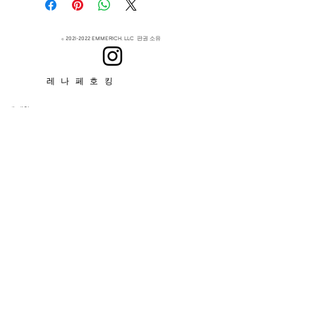
Bag approximately L13” W”12
Unlined
Perfect for the necessities.
©
2021-2022
EMMERICH, LLC 판권 소유
레나페호킹
에 대한
구독하다
&gt;
이용약관에 동의합니다