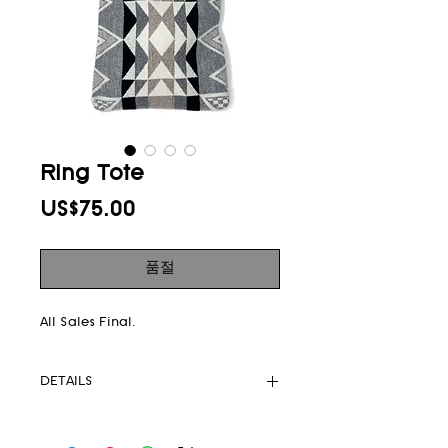
Ring Tote
가
US$75.00
격
품절
All Sales Final.
DETAILS
Pendleton
Upcycled rings 6” diameter