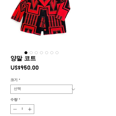
양말 코트
가
US$950.00
격
크기
*
수량
*