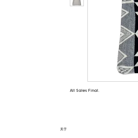
All Sales Final.
关于