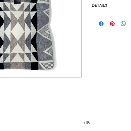
DETAILS
Pendleton
Upcycled rings 6” d
Bag approximately L
Unlined
Perfect for the necess
订阅