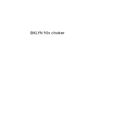
BKLYN 90s choker
غير متوفر
EMMERICH، LLC كل الحقوق محفوظة
2021-2022
©
Lenapehoking
حول
الإشتراك