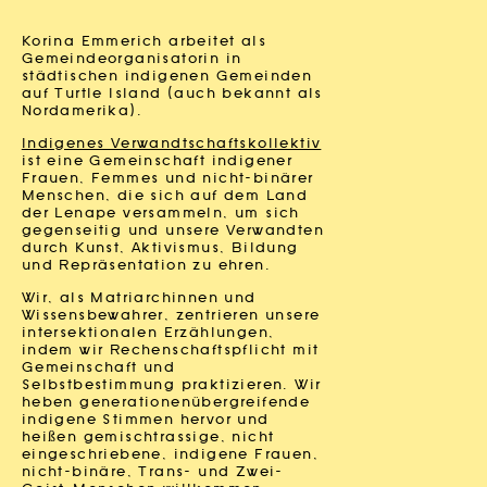
Korina Emmerich arbeitet als
Gemeindeorganisatorin in
städtischen indigenen Gemeinden
auf Turtle Island (auch bekannt als
Nordamerika).
Indigenes Verwandtschaftskollektiv
ist eine Gemeinschaft indigener
Frauen, Femmes und nicht-binärer
Menschen, die sich auf dem Land
der Lenape versammeln, um sich
gegenseitig und unsere Verwandten
durch Kunst, Aktivismus, Bildung
und Repräsentation zu ehren.
Wir, als Matriarchinnen und
Wissensbewahrer, zentrieren unsere
intersektionalen Erzählungen,
indem wir Rechenschaftspflicht mit
Gemeinschaft und
Selbstbestimmung praktizieren. Wir
heben generationenübergreifende
indigene Stimmen hervor und
heißen gemischtrassige, nicht
eingeschriebene, indigene Frauen,
nicht-binäre, Trans- und Zwei-