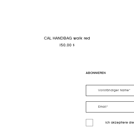
CAL HANDBAG walk red
Preis
150,00 $
ABONNIEREN
Ich akzeptiere di