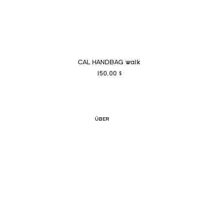
CAL HANDBAG walk
Preis
150,00 $
ÜBER