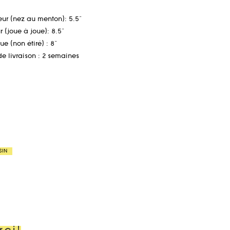
ur (nez au menton): 5.5"
 (joue à joue): 8.5"
ue (non étiré) : 8"
de livraison : 2 semaines
SIN