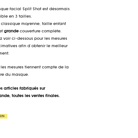
que facial Split Shot est désormais
ble en 3 tailles.
classique moyenne, taille enfant
 et
grande
couverture complète.
ez voir ci-dessous pour les mesures
imatives afin d'obtenir le meilleur
ment.
 les mesures tiennent compte de la
re du masque.
s articles fabriqués sur
de, toutes les ventes finales.
SIN