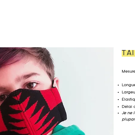
TA
Mesure
Longue
Largeur
Élastiq
Délai 
Je ne 
plupar