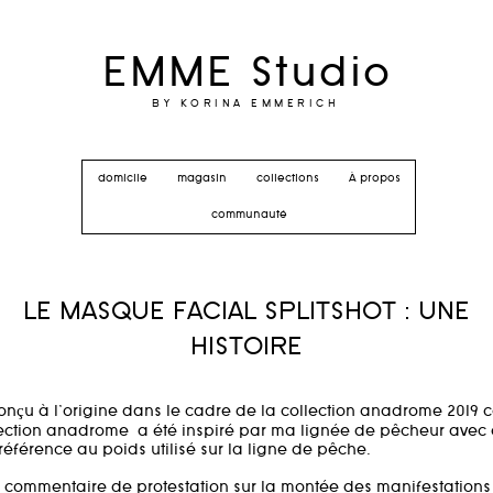
EMME Studio
BY KORINA EMMERICH
domicile
magasin
collections
À propos
communauté
LE MASQUE FACIAL SPLITSHOT : UNE
HISTOIRE
conçu à l'origine dans le cadre de la collection anadrome 2019 
lection anadrome
a été inspiré par ma lignée de pêcheur av
t référence au poids utilisé sur la ligne de pêche.
ommentaire de protestation sur la montée des manifestations 