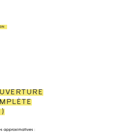
SIN
UVERTURE
MPLÈTE
G)
s approximatives :