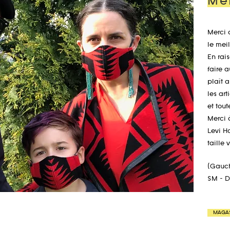
Mer
Merci 
le mei
En rai
faire 
plaît a
les ar
et tout
Merci 
Levi H
taille 
(Gauch
SM - D
MAGA