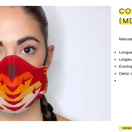
CO
(M
Mesure
Longue
Largeur
Élastiq
Délai 
MAGA