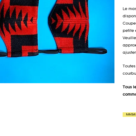
Le mas
disponi
Coupe 
petite
Veuill
approx
ajuste
Toutes
courbu
Tous le
comman
MAGA