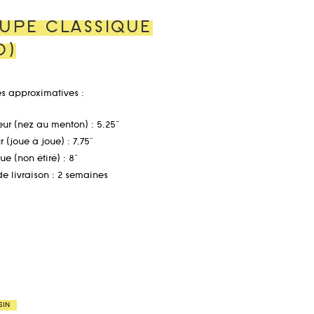
UPE CLASSIQUE
D)
s approximatives :
ur (nez au menton) : 5.25"
 (joue à joue) : 7,75"
ue (non étiré) : 8"
de livraison : 2 semaines
SIN