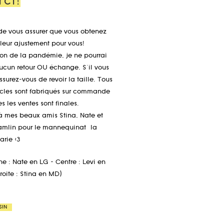
ci!
de vous assurer que vous obtenez
lleur ajustement pour vous!
son de la pandémie, je ne pourrai
aucun retour OU échange. S'il vous
ssurez-vous de revoir la taille. Tous
ticles sont fabriqués sur commande
es les ventes sont finales.
à mes beaux amis Stina, Nate et
amlin pour le mannequinat
la
varie <3
e : Nate en LG - Centre : Levi en
roite : Stina en MD)
SIN