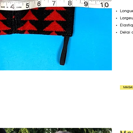
Longue
Largeur
Élastiq
Délai 
MAGA