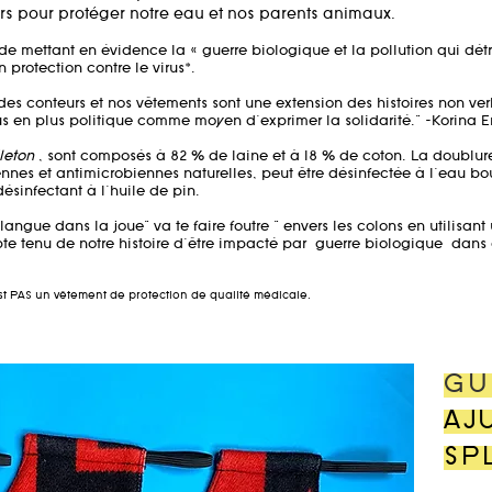
rs pour protéger notre eau et nos parents animaux.
e mettant en évidence la « guerre biologique et la pollution qui détru
n protection contre le virus*.
des conteurs et nos vêtements sont une extension des histoires non ve
 en plus politique comme moyen d'exprimer la solidarité." -Korina 
leton
, sont composés à 82 % de laine et à 18 % de coton. La doublur
ennes et antimicrobiennes naturelles, peut être désinfectée à l'eau b
ésinfectant à l'huile de pin.
 langue dans la joue" va te faire foutre " envers les colons en utilisan
 tenu de notre histoire d'être impacté par
guerre biologique
dans 
est PAS un vêtement de protection de qualité médicale.
GU
AJ
SP