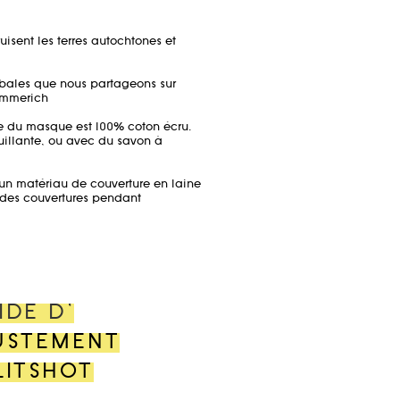
isent les terres autochtones et
rbales que nous partageons sur
Emmerich
e du masque est 100% coton écru.
ouillante, ou avec du savon à
t un matériau de couverture en laine
des couvertures pendant
IDE D'
USTEMENT
LITSHOT