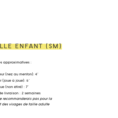
ILLE ENFANT (SM)
s approximatives :
ur (nez au menton): 4"
 (joue à joue): 6"
ue (non étiré) : 7"
de livraison : 2 semaines
le recommanderais pas pour la
t des visages de taille adulte