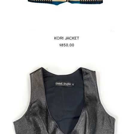
KORI JACKET
Fiyat
$850,00