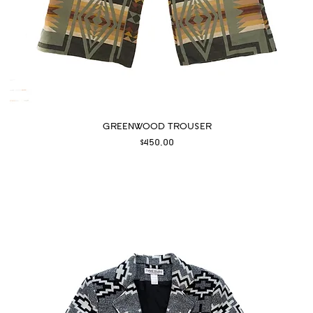
GREENWOOD TROUSER
Fiyat
$450,00