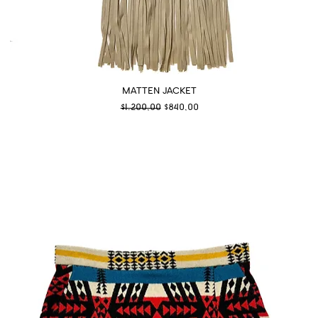
MATTEN JACKET
Normal Fiyat
İndirimli Fiyat
$1.200,00
$840,00