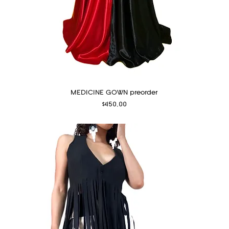
MEDICINE GOWN preorder
Fiyat
$450,00