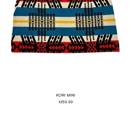
KORI MINI
Fiyat
$250,00