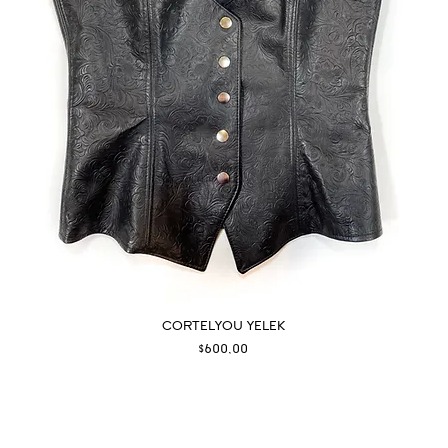
CORTELYOU YELEK
Fiyat
$600,00