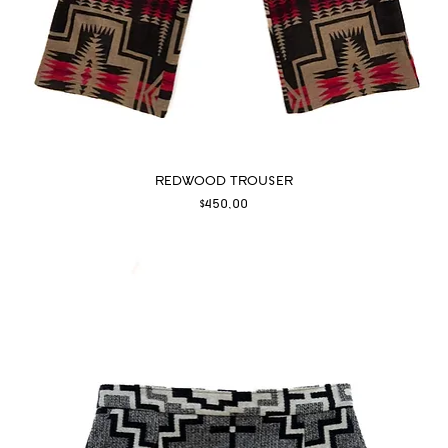
REDWOOD TROUSER
Fiyat
$450,00